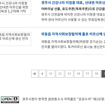
경주시 건강나라 이창훈 대표, 산내면 어르신
기로 꾸준한 나눔을 실천해오고 있으며, 올해로 
어버이날 선물, 효도쿠폰(목욕쿠폰)으로 건강
지속적인 선행은 지역 내 ‘착한 가게’의 모범 사례로 자리매김하고 있다. 이창
지역 어르신들께 작지만 따뜻한 위로와
경주시 건천읍에 위치한 건강나라 이창훈 대표는 
하여 관내 어르신이 사용할 수 있는 무료입욕권(1,140만원 상당)을
을 맞아 목욕 환경이 열악한 농촌지역 어르신에
을 지원하여 건강하고 활기찬 노후생활을 돕는 나눔을 17년째 이어와 지역사회
외동읍 지역사회보장협의체 홀로 어르신께 생
러한 이 대표의 꾸준한 활동은 지역 주민들에게 큰 감동을 주고 있다. 이번 무료입
면에 거주하는 70세 이상 어르신에게 제공됐다. 무료입욕권을 전달받은 한 어르신은“농번기에 피곤한 몸을 따뜻한
외동읍 지역사회보장협의체(위원장 강기순)는 20
물에 담그면 피로가 시원하게 사라지겠다”며 감
잔치를 열어드렸다. 독거어르신 효나눔 생신잔치는 외동읍 지역사회보장협의체 특화 사업 중 하나로 홀로 계신 어
르신들에게 생신 잔치를 열어드려 취약 계층 이웃들에게 돌
만든 찰밥, 미역국, 통닭, 밑반찬 등으로 어르신의 식사를 대접해 드리고 생신을 축하해 드렸다. 외동읍 지역사
장협의체는 매달 독거 어르신 한 분께 생신 잔치를
○○ 어르신은“생일 잔치상을 받게 되어 너무 감사
으니 매우 기쁘다”고 소감을 전했다.
11
12
13
14
15
16
경주시청
이 창작한
읍면동소식
저작물은 "공공누리"
제1유형