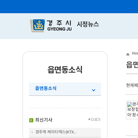
시정뉴스
Ho
읍
읍면동소식
현재
읍면동소식
최신기사
경주역 케이티엑스(KTX...