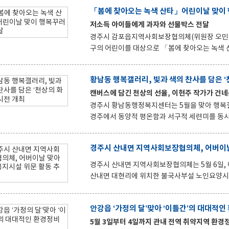
는 우리보다 먼저 인생을 살아가신 선배들에 대한 당
「봄에 찾아오는 녹색 산타」어린이날 맞이
내면 지역사회보장협의체 위원들은 어르신을 찾
저소득 아이들에게 과자와 선물박스 전달
직접 가슴에 달아드리고 카네이션 꽃바구니와 위문품을 전달했다. 101세 고령에도
쁜 들판을 둘러보는 김모 어르신은 3년째 찾아
경주시 감포읍지역사회보장협의체(위원장 오민규·
구의 어린이를 대상으로 「봄에 찾아오는 녹색 산타」 행
녹색 산타」는 감포읍 지역사회보장협의체 특
위원들이 직접 방문하여 어린이들에게 멘토링 서비스와
황남동 행복갤러리, 빛과 색의 찬사를 담은 
사회보장협의체의 행복 선물꾸러미 지원 사업은 
캔버스에 담긴 천상의 선율, 이현주 작가가 건네
이 행복한 추억을 가질 수 있기를 바라는 마음으로 준비한다. 감포읍지역사회보장협의체 
라의 새싹인 아이들이 누구 하나도 소외되지 않고
경주시 황남동행정복지센터는 5월을 맞아 행복갤러
경주에서 동양적 평온함과 서구적 세련미를 동시
이번 전시의 주인공인 이현주 작가의 작품 속에
움이 담겨 있다. 캔버스 위에 겹겹이 쌓아 올린 
경주시 산내면 지역사회보장협의체, 어버이날
은 빛과 독보적인 색감을 통해 절망 속에서도 피어나는 희망과 
전시 준비에 함께 해준 분들에게 감사를 전하며,
경주시 산내면 지역사회보장협의체는 5월 6일, 어버
혼의 휴식을 경험할 수 있기를 바란다.”고 전했다
산내면 대현리에 위치한 불국사부설 노인요양시설
생활을 만들어 드리고자 노력하고 있으며 올해 
운 시간을 선물했다. 이날 위문은 가정의 달, 자칫 소외되기 쉬운 어르신을 격려하고 따뜻한 온정과 나눔 문화 확산
안강읍 ‘가정의 달’맞아 ‘이틀간’의 대대적인
에 동참하고자 산내면 지역사회보장협의체에서 
시간이 됐다. 시설을 방문한 지역사회보장협의체 위원들은 입소 어르신들의 건강과 안부를 살핀 후, 경로잔치 공연
5월 3일부터 4일까지 관내 전역 취약지역 환경정