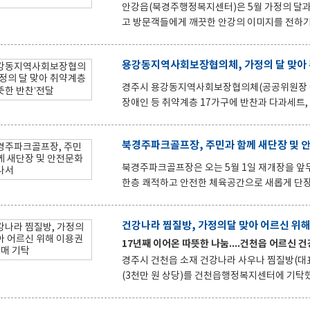
을 보면서 함께 웃고 식사를 도와드리며 가족과 
안강읍(북경주행정복지센터)은 5월 가정의 달과
고 방문객들에게 깨끗한 안강의 이미지를 전하기 
정비 및 환경정화 활동’을 실시하였다고 밝혔다. 이번 정비의 핵심은 그동안 수거가 어려웠던 사각지대의 완전한 해
소다. 안강읍은 특히 대량의 건설폐기물과 생활
용강동지역사회보장협의체, 가정의 달 맞아
와 강교리 내 위험 지역 폐기물을 처리하기 위
다. 전문 장비와 인력이 투입된 이번 위탁 처리를 통해 인력만으로는 접근이 힘들었던 장소에 방치된 대형 폐기물들
경주시 용강동지역사회보장협의체(공공위원장 김
을 신속하고 안전하게 수거함으로써 환경 오염
장애인 등 취약계층 17가구에 반찬과 다과세트, 카
회보장협의체는 매월 두 차례 정기적으로 가정을
원사업’을 운영하고 있으며, 이번 행사는 어버이날을 앞두고 
북경주파크골프장, 주민과 함께 새단장 및 
은 정성이지만 따뜻한 마음을 나눌 수 있어 기쁘
했다. 김은향 용강동장은 “이웃사랑을 실천해주신
북경주파크골프장은 오는 5월 1일 재개장을 앞두
지를 실현하겠다”고 강조했다.
한층 쾌적하고 안전한 체육공간으로 새롭게 단장했다. 이번 환경정비에는 무릉클럽, 비화클럽, 한마
클럽 등 안강읍 파크골프 동호인 약 60여 명이 
작은 돌 줍기, 볼 거치대 정리, 주변 청소 등 세
건강나라 찜질방, 가정의달 맞아 어르신 위해 
은 경기력 향상뿐만 아니라 안전사고 예방에도 긍정적인 효과
17년째 이어온 따뜻한 나눔....건천읍 어르신 
지센터는 3월부터 4월까지 휴장기간 동안 시설 
과 모래 투입, 면 고르기 작업을 통해 코스 상태
경주시 건천읍 소재 건강나라 사우나 찜질방(대표 
(3천만 원 상당)를 건천읍행정복지센터에 기탁했다. 이번 기탁은 가정의 달을 맞아 지역 어르신들에게 
을 전하고, 건강하고 활기찬 일상을 지원하기 위
되어 건강 증진과 여가생활에 도움이 될 예정이다. 건강나라 찜질방은 2009년부터 매년 5월 가정의 달과 명절