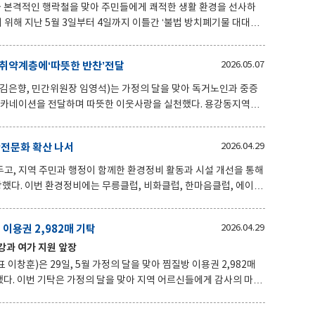
함께 하는 시간을 선
 본격적인 행락철을 맞아 주민들에게 쾌적한 생활 환경을 선사하
위해 지난 5월 3일부터 4일까지 이틀간 ‘불법 방치폐기물 대대적
폐기물이 혼재되어 미관을 해치고 안전사고 위험이 높았던 청령리
 취약계층에‘따뜻한 반찬’전달
2026.05.07
해 전문 폐기물 처리업체와 전격적으로 계약을 체결하여 정비를 마쳤
은향, 민간위원장 임영석)는 가정의 달을 맞아 독거노인과 중증
원을 근본적으로 차단하였다
네이션을 전달하며 따뜻한 이웃사랑을 실천했다. 용강동지역사
 방문해 반찬을 지원하고 안부를 확인하는‘가득餐(찬) 행복 반찬지
진행돼 더욱 의미를 더했다. 임영석 민간위원장은 “작
안전문화 확산 나서
2026.04.29
다”며 “앞으로도 어려운 이웃과 함께하는 활동을 지속하겠다”고 말
 협의체 위원들께 감사드리며, 주민이 체감할 수 있는 맞춤형 복
고, 지역 주민과 행정이 함께한 환경정비 활동과 시설 개선을 통해
 협의체 위원들은 이번 행사에서 단순한
음클럽, 에이스
자발적으로 참여해 의미를 더했다. 참여자들은 홀컵 정비, 골프장 내
심한 정비 활동을 펼치며 이용 환경 개선에 힘을 보탰다. 이러한 노력
이용권 2,982매 기탁
2026.04.29
를 가져올 것으로 기대된다. 이와 함께 북경주행정복
건강과 여가 지원 앞장
전반에 대한 보수 및 확충 사업을 집중적으로 추진했다. 잔디 보식
이창훈)은 29일, 5월 가정의 달을 맞아 찜질방 이용권 2,982매
감사의 마음
해 마련됐다. 기탁된 이용권은 관내 70세 이상 어르신들에게 전달
을 계