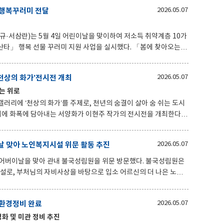
연한 도리”를 알려주는 의미 있는 시간으로 마련됐다. 이날 산
 행복꾸러미 전달
2026.05.07
아 뵙고 어버이 은혜에 감사 인사와 건강을 기원하며 카네이션을
 전동스쿠터를 타고 농번기에 바
서삼란)는 5월 4일 어린이날을 맞이하여 저소득 취약계층 10가
복 선물 꾸러미 지원 사업을 실시했다. 「봄에 찾아오는
화사업으로 가정의 달에 소외된 어린이들에게 지역사회보장협의체
 함께 행복 선물 꾸러미를 전달하는 사업이다. 감포읍 지역
‘천상의 화가’전시전 개최
2026.05.07
매년 봄(5월)에 실시하고 있으며 가정의 달을 맞이하여 어린이들
는 위로
서삼란 민간위원장은 “나
 자신의 꿈을 펼칠 수
리에 ‘천상의 화가’를 주제로, 천년의 숨결이 살아 숨 쉬는 도시
에 화폭에 담아내는 서양화가 이현주 작가의 전시전을 개최한다.
는 경주가 가진 특유의 고즈넉함과 시간이 멈춘 듯한 정적인 아름다
물감의 질감은 세월의 흔적을 닮아있으며, 그 사이로 스며 나오는 밝
 맞아 노인복지시설 위문 활동 추진
2026.05.07
치유의 메시지를 전한다. 이현주 작가는 "이번 적품
 경주를 찾는 많은 관람객들이 잠시나마 일상의 무게를 내려놓고 영
이날을 맞아 관내 불국성림원을 위문 방문했다. 불국성림원은
.
로, 부처님의 자비사상을 바탕으로 입소 어르신의 더 나은 노후
어버이날 행사에는 대현2리 어르신을 초청해 식사를 대접하고 즐거
 환경정비 완료
2026.05.07
위문품을 준비했으며 지역사회 내 돌봄기능 강화에 앞장서게 되는
화 및 미관 정비 추진