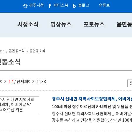
경주시청
페이스북
블로그
유튜브
시정소식
영상뉴스
포토뉴스
읍면
me
읍면동소식
읍면동소식
면동소식
페이지
17
/ 전체페이지
1138
경주시 산내면 지역사회보장협의체, 어버이날
100세 이상 장수어르신께 카네이션 및 위물품 
경주시 산내면 지역사회보장협의체는 어버이날을 앞두고 5월 4일, 100세 이상
장수를 축하하고 건강을 기원했다. 산내면 100세 이상 어르신은 총 3명으로 2명은 관내 거주, 1명은 요양병원에 입
원 중이다. 이번 위문은 경로효친 사상의 좋은 본보기를 몸소 실천하며, 젊은 세대들에게“노인에 대한 공경과 대우