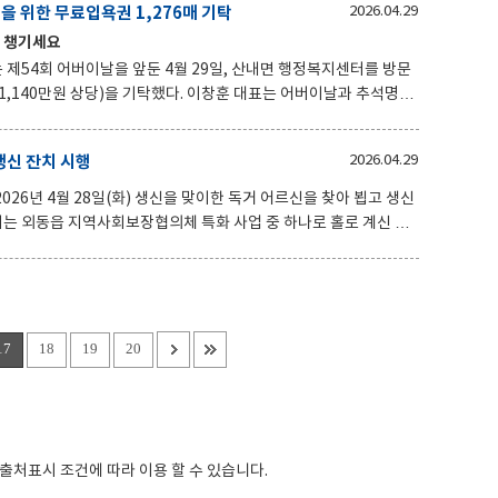
을 위한 무료입욕권 1,276매 기탁
2026.04.29
17년째 지역사회와 함께하는 따뜻한 기부를 이어오고 있다. 이러한
을 챙기세요
훈 건강나라 대표는 “가정의 달을 맞아
제54회 어버이날을 앞둔 4월 29일, 산내면 행정복지센터를 방문
 기탁했다. 이창훈 대표는 어버이날과 추석명절
게 건강나라 목욕탕과 찜질방을 무료로 이용할 수 있는 무료입욕권
의 나눔문화 확산에 앞장서 왔다. 이
신 잔치 시행
2026.04.29
욕권은 총 1,276매를 발행해 산내
26년 4월 28일(화) 생신을 맞이한 독거 어르신을 찾아 뵙고 생신
사
봄과 사랑을 실천하는 사업이다. 협의체 위원들은 손수
회보
 열어 드려 지속적으로 지역사회 사랑나눔 활동을 하고 있다. 장
하다. 손수 준비해 온 음식들을 맛있게 잘 먹겠다. 이렇게 축하를 받
17
18
19
20
:출처표시
조건에 따라 이용 할 수 있습니다.