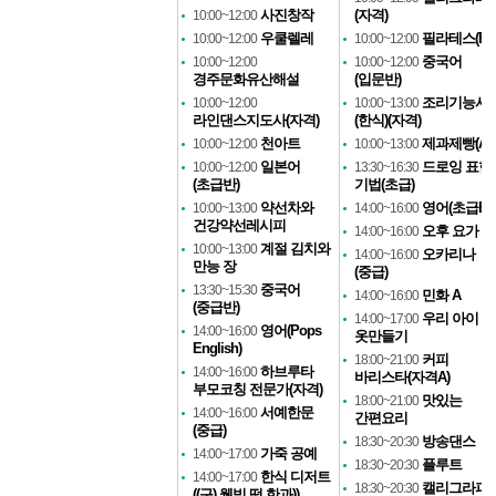
사진창작
(자격)
10:00~12:00
우쿨렐레
필라테스(B)
10:00~12:00
10:00~12:00
중국어
10:00~12:00
10:00~12:00
경주문화유산해설
(입문반)
조리기능사
10:00~12:00
10:00~13:00
라인댄스지도사(자격)
(한식)(자격)
천아트
제과제빵(A)
10:00~12:00
10:00~13:00
일본어
드로잉 표현
10:00~12:00
13:30~16:30
(초급반)
기법(초급)
약선차와
영어(초급B)
10:00~13:00
14:00~16:00
건강약선레시피
오후 요가
14:00~16:00
계절 김치와
10:00~13:00
오카리나
14:00~16:00
만능 장
(중급)
중국어
13:30~15:30
민화 A
14:00~16:00
(중급반)
우리 아이
14:00~17:00
영어(Pops
14:00~16:00
옷만들기
English)
커피
18:00~21:00
하브루타
14:00~16:00
바리스타(자격A)
부모코칭 전문가(자격)
맛있는
18:00~21:00
서예한문
14:00~16:00
간편요리
(중급)
방송댄스
18:30~20:30
가죽 공예
14:00~17:00
플루트
18:30~20:30
한식 디저트
14:00~17:00
캘리그라피
18:30~20:30
((구) 웰빙 떡 한과))