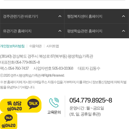
경주관련기관 바로가기
행정복지센터 홈페이지
유관기관 홈페이지
평생학습관련 홈페이지
개인정보처리방침
이용약관
사이트맵
(38140) 경상북도 경주시 북성로 87(북부동) 평생학습가족관
대표전화 054-779-8925~8
팩스 054-760-7437
사업자번호 505-83-03368
대표자 김동수
ⓒ 2020 경주시평생학습가족관 All Rights Reserved.
※ 본 홈페이지에 게시된 이메일주소 자동수집을 거부하며, 이를 위반시 정보통신망법에 의해 처벌
됨을 유념하시기 바랍니다.
054.779.8925~8
운영시간 : 월 ~ 금요일
교육문의
(토, 일, 공휴일 휴관)