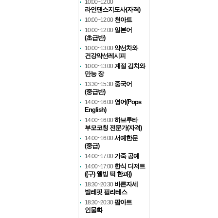
10:00~12:00
라인댄스지도사(자격)
천아트
10:00~12:00
일본어
10:00~12:00
(초급반)
약선차와
10:00~13:00
건강약선레시피
계절 김치와
10:00~13:00
만능 장
중국어
13:30~15:30
(중급반)
영어(Pops
14:00~16:00
English)
하브루타
14:00~16:00
부모코칭 전문가(자격)
서예한문
14:00~16:00
(중급)
가죽 공예
14:00~17:00
한식 디저트
14:00~17:00
((구) 웰빙 떡 한과))
바른자세
18:30~20:30
발레핏 필라테스
팝아트
18:30~20:30
인물화