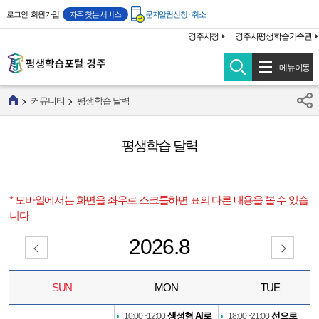
주메뉴 바로가기
본문 바로가기
로그인
회원가입
자주 찾는 서비스
문자알림신청 · 취소
경주시청
경주시평생학습가족관
메뉴이동
커뮤니티
평생학습 달력
평생학습 달력
* 모바일에서는 화면을 좌우로 스크롤하면 표의 다른 내용을 볼 수 있습
니다
2026.8
SUN
MON
TUE
생성형 AI로
선으로
10:00~12:00
18:00~21:00