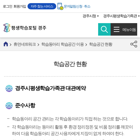
주메뉴 바로가기
본문 바로가기
로그인
회원가입
자주 찾는 서비스
문자알림신청 · 취소
경주시청
경주시평생학습가족관
메뉴이동
휴먼네트워크
학습동아리 학습공간 이용
학습공간 현황
학습공간 현황
경주시평생학습가족관 대관예약
준수사항
학습동아리 공간 관리는 각 학습동아리가 직접 하는 것으로 합니다.
각 학습동아리는 동아리 활동 후 환경 정리정돈 및 비품 정리를 깨끗이
하여 다음 학습동아리 공간 사용자에게 지장이 없게 하여야 한다.